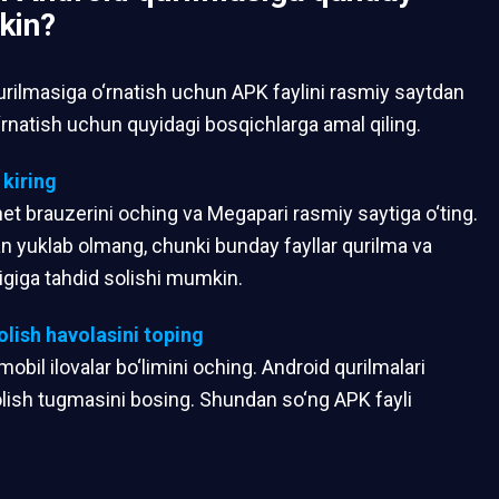
kin?
urilmasiga o‘rnatish uchun APK faylini rasmiy saytdan
‘rnatish uchun quyidagi bosqichlarga amal qiling.
 kiring
et brauzerini oching va Megapari rasmiy saytiga o‘ting.
n yuklab olmang, chunki bunday fayllar qurilma va
igiga tahdid solishi mumkin.
olish havolasini toping
bil ilovalar bo‘limini oching. Android qurilmalari
olish tugmasini bosing. Shundan so‘ng APK fayli