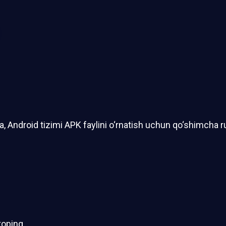
 Android tizimi APK faylini o‘rnatish uchun qo‘shimcha rux
toping.