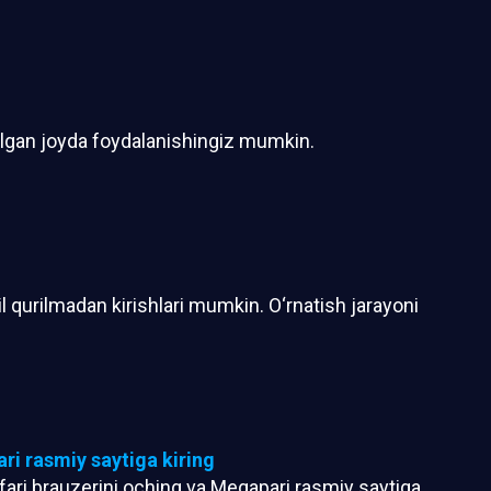
talgan joyda foydalanishingiz mumkin.
il qurilmadan kirishlari mumkin. O‘rnatish jarayoni
ri rasmiy saytiga kiring
ari brauzerini oching va Megapari rasmiy saytiga