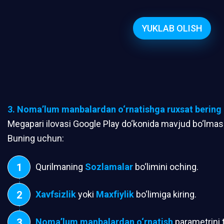
YUKLAB OLISH
3. Noma’lum manbalardan o‘rnatishga ruxsat bering
Megapari ilovasi Google Play do‘konida mavjud bo‘lmasa,
Buning uchun:
Qurilmaning
Sozlamalar
bo‘limini oching.
Xavfsizlik
yoki
Maxfiylik
bo‘limiga kiring.
Noma’lum manbalardan o‘rnatish
parametrini 