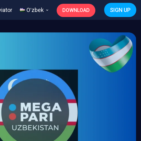
iator
Oʻzbek
SIGN UP
DOWNLOAD