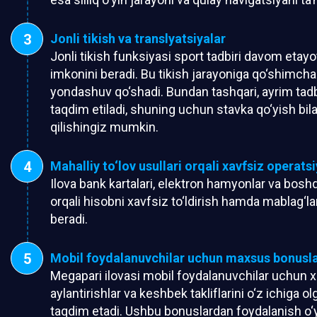
Jonli tikish va translyatsiyalar
Jonli tikish funksiyasi sport tadbiri davom etay
imkonini beradi. Bu tikish jarayoniga qo‘shimcha 
yondashuv qo‘shadi. Bundan tashqari, ayrim tadbir
taqdim etiladi, shuning uchun stavka qo‘yish bi
qilishingiz mumkin.
Mahalliy to‘lov usullari orqali xavfsiz operatsi
Ilova bank kartalari, elektron hamyonlar va boshq
orqali hisobni xavfsiz to‘ldirish hamda mablag‘la
beradi.
Mobil foydalanuvchilar uchun maxsus bonusl
Megapari ilovasi mobil foydalanuvchilar uchun x
aylantirishlar va keshbek takliflarini o‘z ichiga 
taqdim etadi. Ushbu bonuslardan foydalanish o‘yi